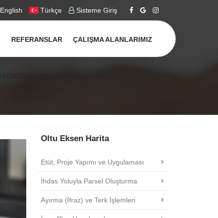
English
Türkçe
Sisteme Giriş
REFERANSLAR
ÇALIŞMA ALANLARIMIZ
SADASDA
DSADADSA
DSADAS
Oltu Eksen Harita
Etüt, Proje Yapımı ve Uygulaması
İhdas Yoluyla Parsel Oluşturma
Ayırma (İfraz) ve Terk İşlemleri