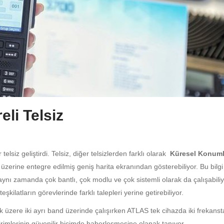
li Telsiz
telsiz geliştirdi. Telsiz, diğer telsizlerden farklı olarak
Küresel Konum
zerine entegre edilmiş geniş harita ekranından gösterebiliyor. Bu bilgi
 aynı zamanda çok bantlı, çok modlu ve çok sistemli olarak da çalışabiliy
eşkilatların görevlerinde farklı talepleri yerine getirebiliyor.
 üzere iki ayrı band üzerinde çalışırken ATLAS tek cihazda iki frekanst
rimlerinin güvenilir biçimde haberleşmesine olanak tanıyor.