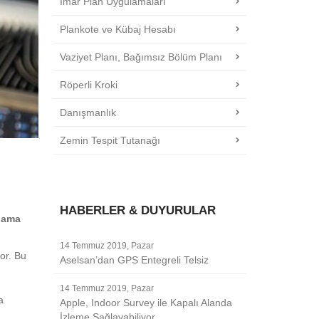
İmar Plan Uygulamaları
Plankote ve Kübaj Hesabı
Vaziyet Planı, Bağımsız Bölüm Planı
Röperli Kroki
Danışmanlık
Zemin Tespit Tutanağı
HABERLER & DUYURULAR
lama
14 Temmuz 2019, Pazar
or. Bu
Aselsan’dan GPS Entegreli Telsiz
14 Temmuz 2019, Pazar
a
Apple, Indoor Survey ile Kapalı Alanda
İzleme Sağlayabiliyor