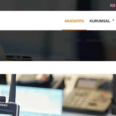
ANASAYFA
KURUMSAL
İLETİŞİM
DSADASDA
D
DSADAS