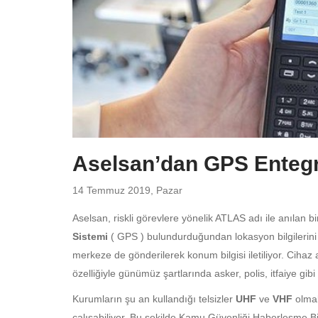
Aselsan’dan GPS Entegre
14 Temmuz 2019, Pazar
Aselsan, riskli görevlere yönelik ATLAS adı ile anılan bir 
Sistemi
( GPS ) bulundurduğundan lokasyon bilgilerini ü
merkeze de gönderilerek konum bilgisi iletiliyor. Cihaz
özelliğiyle günümüz şartlarında asker, polis, itfaiye gibi t
Kurumların şu an kullandığı telsizler
UHF
ve
VHF
olmak
çalışabiliyor. Bu şekilde Kamu Güvenliği Haberleşme Bi